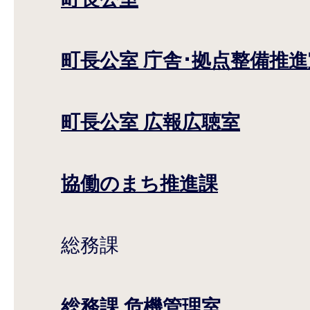
町長公室 庁舎･拠点整備推進
町長公室 広報広聴室
協働のまち推進課
総務課
総務課 危機管理室