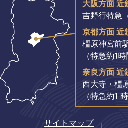
大阪方面 
吉野行特急（
京都方面 近
橿原神宮前
（特急約1時
奈良方面 近
西大寺・橿
（特急約1 時
サイトマップ