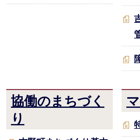
協働のまちづく
マ
り