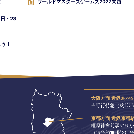
て
ワールドマスターズゲームズ2027関西
日・23
よう！
大阪方面 近鉄あべ
吉野行特急（約1時間
京都方面 近鉄京都
橿原神宮前駅のりか
（特急約1時間30 