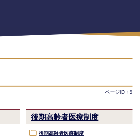
ページID :
5
後期高齢者医療制度
後期高齢者医療制度