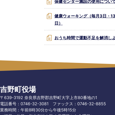
保健センター施設の使用につい
健康ウォーキング（毎月3日・13
日）
おうち時間で運動不足を解消し
吉野町役場
〒639-3192 奈良県吉野郡吉野町大字上市80番地の1
電話番号：0746-32-3081
ファックス：0746-32-8855
業務時間：午前8時30分から午後5時15分