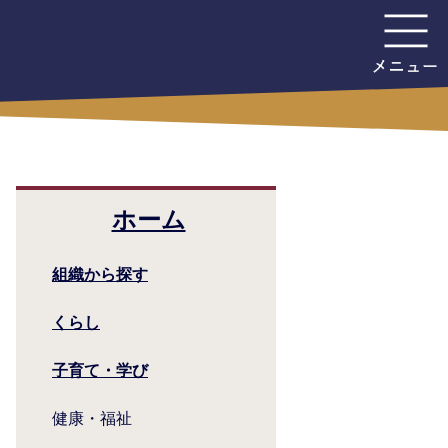
ホーム
組織から探す
くらし
子育て・学び
健康・福祉