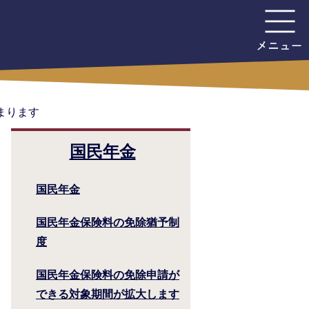
まります
国民年金
国民年金
国民年金保険料の免除猶予制
度
国民年金保険料の免除申請が
できる対象期間が拡大します