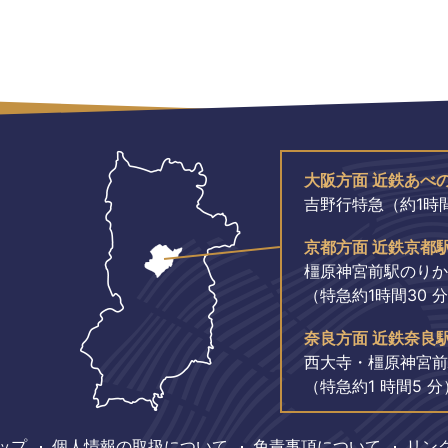
大阪方面 近鉄あべ
吉野行特急（約1時間
京都方面 近鉄京都
橿原神宮前駅のりか
（特急約1時間30 
奈良方面 近鉄奈良
西大寺・橿原神宮前
（特急約1 時間5 分
ップ
個人情報の取扱について
免責事項について
リン