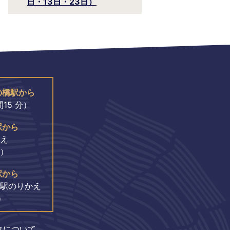
日・13日・23日）
の橋駅から
15 分）
駅から
え
分）
駅から
駅のりかえ
）
クについて