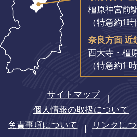
橿原神宮前
（特急約1時
奈良方面 近
西大寺・橿
（特急約1 時
サイトマップ
個人情報の取扱について
免責事項について
リンクにつ