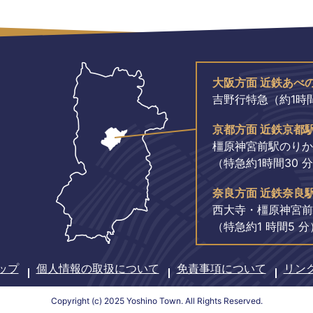
大阪方面 近鉄あべ
吉野行特急（約1時間
京都方面 近鉄京都
橿原神宮前駅のりか
（特急約1時間30 
奈良方面 近鉄奈良
西大寺・橿原神宮前
（特急約1 時間5 分
ップ
個人情報の取扱について
免責事項について
リン
Copyright (c) 2025 Yoshino Town. All Rights Reserved.