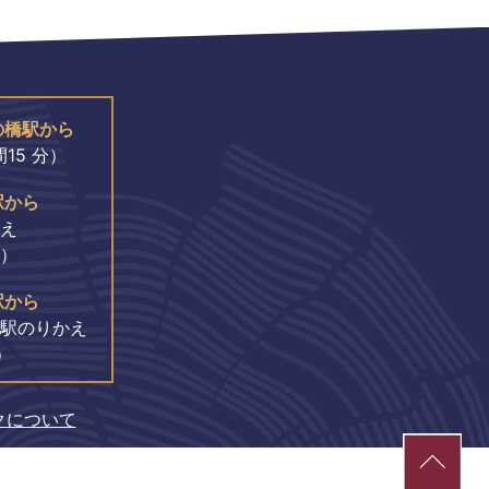
の橋駅から
15 分）
駅から
え
分）
駅から
駅のりかえ
）
クについて