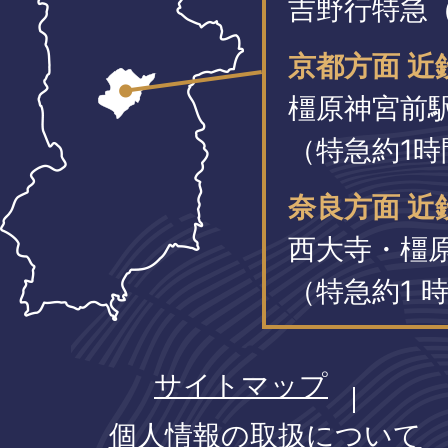
吉野行特急（
京都方面 近
橿原神宮前
（特急約1時
奈良方面 近
西大寺・橿
（特急約1 時
サイトマップ
個人情報の取扱について