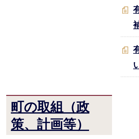
町の取組（政
策、計画等）