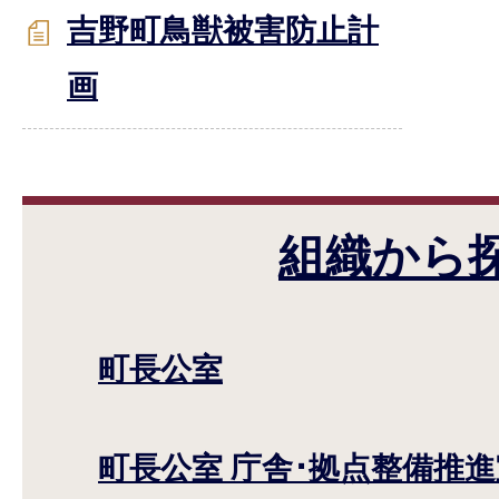
吉野町鳥獣被害防止計
画
組織から
町長公室
町長公室 庁舎･拠点整備推進