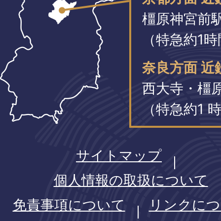
橿原神宮前
（特急約1時
奈良方面 近
西大寺・橿
（特急約1 時
サイトマップ
個人情報の取扱について
免責事項について
リンクにつ