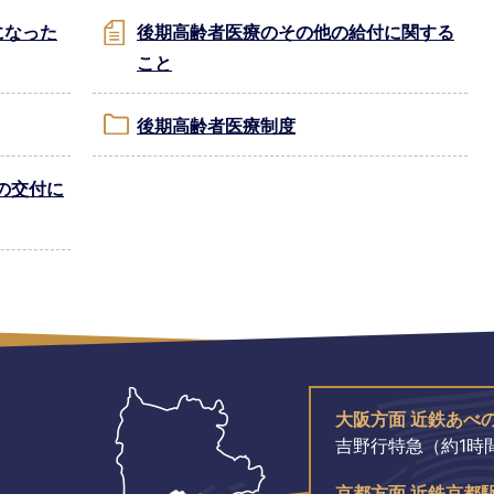
になった
後期高齢者医療のその他の給付に関する
こと
後期高齢者医療制度
の交付に
大阪方面 近鉄あべ
吉野行特急（約1時間
京都方面 近鉄京都