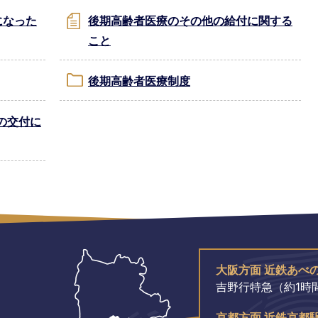
になった
後期高齢者医療のその他の給付に関する
こと
後期高齢者医療制度
の交付に
大阪方面 近鉄あべ
吉野行特急（約1時間
京都方面 近鉄京都