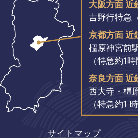
大阪方面 
吉野行特急（
京都方面 近
橿原神宮前
（特急約1時
奈良方面 近
西大寺・橿
（特急約1 時
サイトマップ