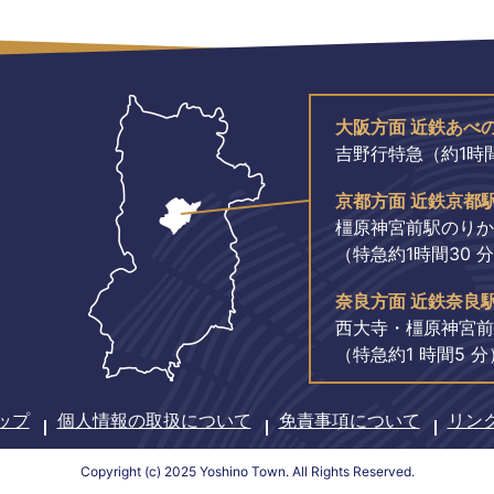
大阪方面 近鉄あべ
吉野行特急（約1時間
京都方面 近鉄京都
橿原神宮前駅のりか
（特急約1時間30 
奈良方面 近鉄奈良
西大寺・橿原神宮前
（特急約1 時間5 分
ップ
個人情報の取扱について
免責事項について
リン
Copyright (c) 2025 Yoshino Town. All Rights Reserved.