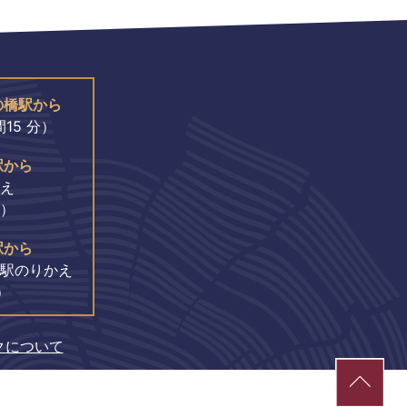
の橋駅から
15 分）
駅から
え
分）
駅から
駅のりかえ
）
クについて