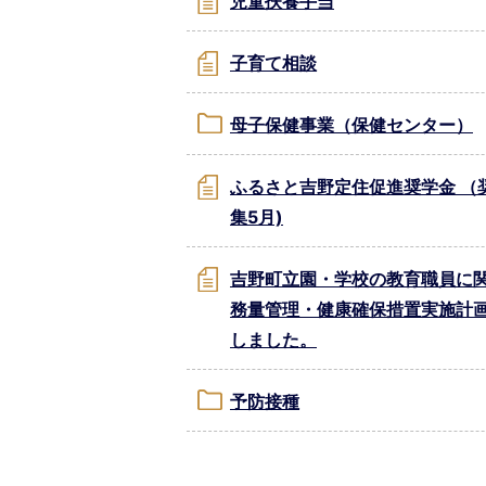
児童扶養手当
子育て相談
母子保健事業（保健センター）
ふるさと吉野定住促進奨学金 （
集5月)
吉野町立園・学校の教育職員に関
務量管理・健康確保措置実施計
しました。
予防接種