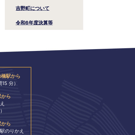
吉野町について
令和6年度決算等
の橋駅から
15 分）
駅から
え
分）
駅から
駅のりかえ