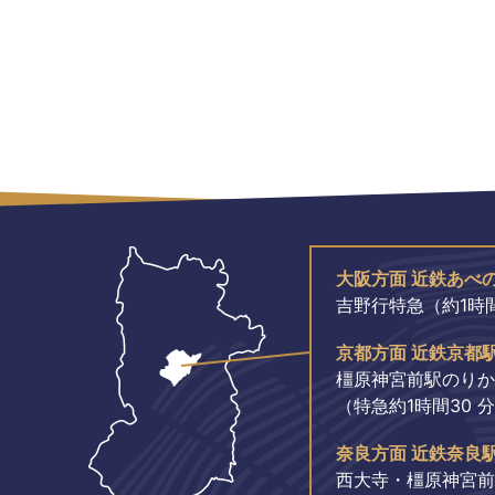
大阪方面 近鉄あべ
吉野行特急（約1時間
京都方面 近鉄京都
橿原神宮前駅のりか
（特急約1時間30 
奈良方面 近鉄奈良
西大寺・橿原神宮前