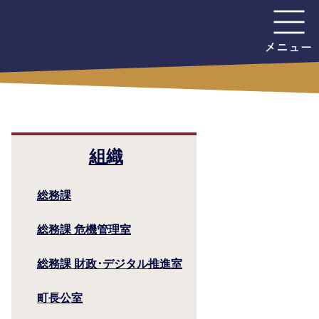
組織
総務課
総務課 危機管理室
総務課 財政･デジタル推進室
町長公室