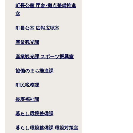
町長公室 庁舎･拠点整備推進
室
町長公室 広報広聴室
産業観光課
産業観光課 スポーツ振興室
協働のまち推進課
町民税務課
長寿福祉課
暮らし環境整備課
暮らし環境整備課 環境対策室