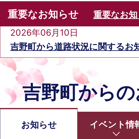
と
重要なお知らせ
重要なお知
納
税
2026年06月10日
挑
吉野町から道路状況に関するお
戦
の
地
吉野町からの
吉
野
を
詳
イベント情
お知らせ
し