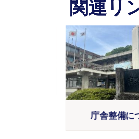
関連リ
2
枚
目
の
ス
ラ
地活用事業
庁舎整備につ
イ