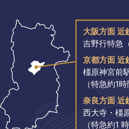
大阪方面 
吉野行特急（
京都方面 近
橿原神宮前
（特急約1時
奈良方面 近
西大寺・橿
（特急約1 時