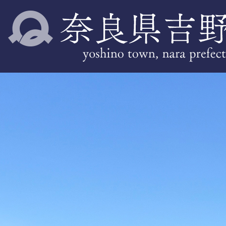
2
枚
目
の
ス
ラ