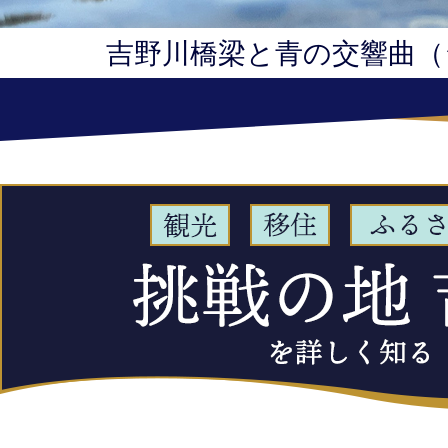
吉野川橋梁と青の交響曲（
観
光
移
住
ふ
る
さ