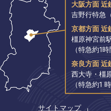
大阪方面 
吉野行特急（
京都方面 近
橿原神宮前
（特急約1時
奈良方面 近
西大寺・橿
（特急約1 時
サイトマップ