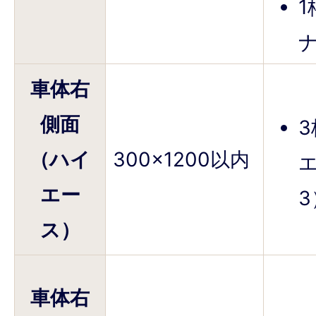
ナ
車体右
側面
（ハイ
300×1200以内
エー
3
ス）
車体右