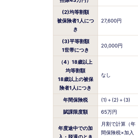
(2)均等割額
被保険者1人につ
27,600円
き
(3)平等割額
20,000円
1世帯につき
（4）18歳以上
均等割額
なし
18歳以上の被保
険者1人につき
年間保険税
(1)＋(2)＋(3)
賦課限度額
65万円
月割で計算（年
年度途中での加
間保険税×加入
入・脱退のとき