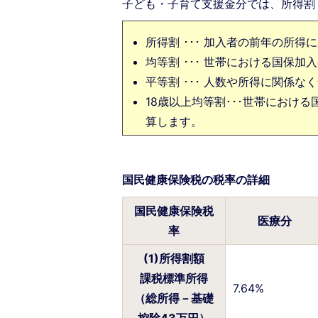
子ども・子育て支援金分では、所得割
所得割 ･･･ 加入者の前年の所
均等割 ･･･ 世帯における国保
平等割 ･･･ 人数や所得に関係
18歳以上均等割･･･世帯におけ
算します。
国民健康保険税の税率の詳細
国民健康保険税
医療分
率
(1)所得割額
課税標準所得
7.64%
（総所得－基礎
控除43万円）