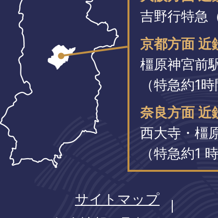
吉野行特急（
京都方面 近
橿原神宮前
（特急約1時
奈良方面 近
西大寺・橿
（特急約1 時
サイトマップ