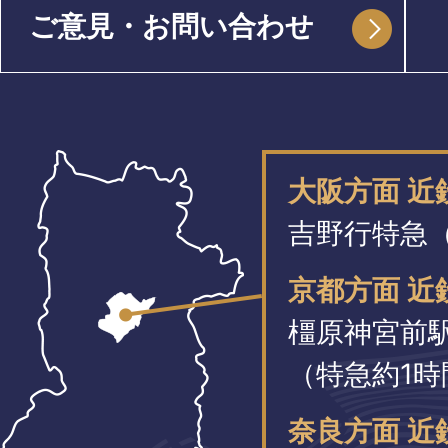
ご意見・お問い合わせ
大阪方面 
吉野行特急（
京都方面 近
橿原神宮前
（特急約1時
奈良方面 近