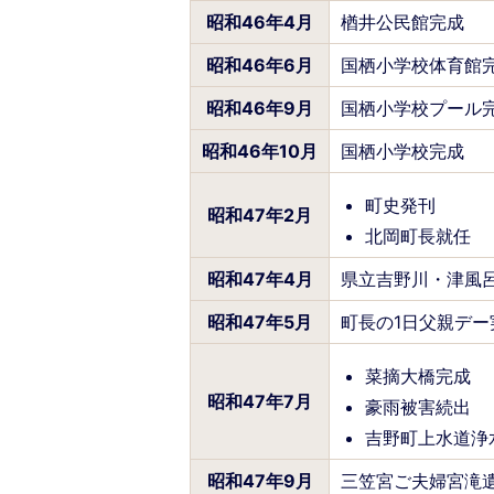
昭和46年4月
楢井公民館完成
昭和46年6月
国栖小学校体育館
昭和46年9月
国栖小学校プール
昭和46年10月
国栖小学校完成
町史発刊
昭和47年2月
北岡町長就任
昭和47年4月
県立吉野川・津風
昭和47年5月
町長の1日父親デー
菜摘大橋完成
昭和47年7月
豪雨被害続出
吉野町上水道浄
昭和47年9月
三笠宮ご夫婦宮滝