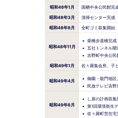
昭和48年1月
国栖中央公民館完
昭和48年3月
清掃センター完成
昭和48年8月
全町ゴミ収集開始
柴橋歩道橋完成
昭和48年11月
五社トンネル開
吉野町中央公民
昭和49年1月
佐々羅集会所、子
御園・龍門地区
昭和49年4月
民放テレビ吉野
し尿の計画収集
昭和49年6月
第1回環境衛生
佐々羅町営住宅