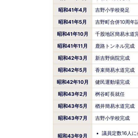
昭和41年4月
吉野小学校発足
昭和41年5月
吉野町合併10周年
昭和41年10月
千股地区簡易水道
昭和41年11月
鹿路トンネル完成
昭和42年3月
新吉野病院完成
昭和42年5月
香束簡易水道完成
昭和42年10月
健民運動場完成
昭和43年2月
桝谷町長就任
昭和43年5月
楢井簡易水道完成
昭和43年7月
吉野小学校完成
議員定数16人
昭和43年9月