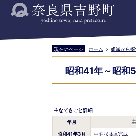
現在のページ
ホーム
組織から探
昭和41年～昭和5
主なできごと詳細
年月
昭和41年3月
中荘収蔵庫完成