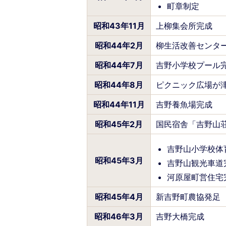
町章制定
昭和43年11月
上柳集会所完成
昭和44年2月
柳生活改善センタ
昭和44年7月
吉野小学校プール
昭和44年8月
ピクニック広場が
昭和44年11月
吉野養魚場完成
昭和45年2月
国民宿舎「吉野山
吉野山小学校体
昭和45年3月
吉野山観光車道
河原屋町営住宅
昭和45年4月
新吉野町農協発足
昭和46年3月
吉野大橋完成