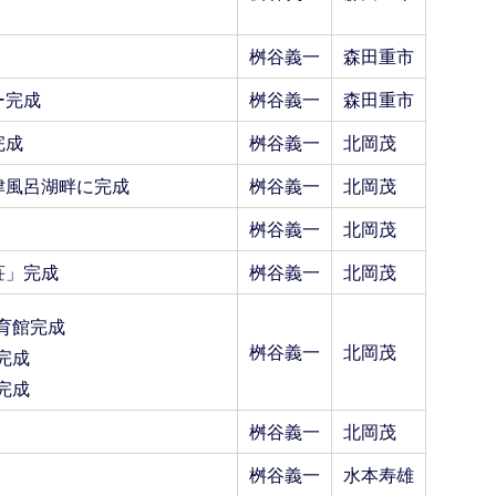
桝谷義一
森田重市
ー完成
桝谷義一
森田重市
完成
桝谷義一
北岡茂
津風呂湖畔に完成
桝谷義一
北岡茂
桝谷義一
北岡茂
荘」完成
桝谷義一
北岡茂
育館完成
桝谷義一
北岡茂
完成
完成
桝谷義一
北岡茂
桝谷義一
水本寿雄