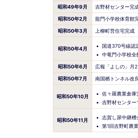
昭和49年9月
吉野材センター完
昭和50年2月
龍門小学校体育館
昭和50年3月
上柳町営住宅完成
国道370号線認
昭和50年4月
中竜門小学校全
昭和50年6月
広報「よしの」月
昭和50年7月
南国栖トンネル改
佐々羅農業倉庫
昭和50年10月
吉野材センター
志賀し尿中継槽
昭和50年11月
第1回吉野町農