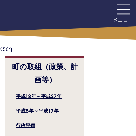
和50年
町の取組（政策、計
画等）
平成18年～平成27年
平成8年～平成17年
行政評価