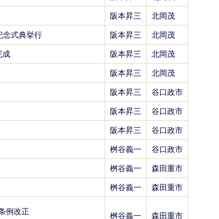
阪本昇三
北岡茂
記念式典挙行
阪本昇三
北岡茂
完成
阪本昇三
北岡茂
阪本昇三
北岡茂
阪本昇三
谷口政市
阪本昇三
谷口政市
阪本昇三
谷口政市
桝谷義一
谷口政市
桝谷義一
森田重市
桝谷義一
森田重市
に条例改正
桝谷義一
森田重市