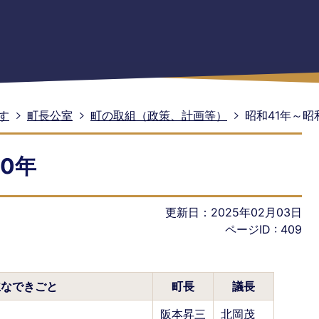
す
町長公室
町の取組（政策、計画等）
昭和41年～昭
0年
更新日：2025年02月03日
ページID :
409
主なできごと
町長
議長
阪本昇三
北岡茂