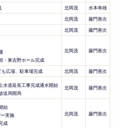
成
北岡茂
水本寿雄
北岡茂
藤門善次
北岡茂
藤門善次
北岡茂
藤門善次
通
館・東吉野ホール完成
ども広場、駐車場完成
北岡茂
藤門善次
上水道延長工事完成通水開始
北岡茂
藤門善次
放送局開局
開始
北岡茂
藤門善次
デー実施
完成