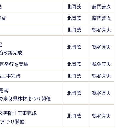
成
北岡茂
藤門善次
完成
北岡茂
藤門善次
北岡茂
鶴谷亮夫
定
北岡茂
鶴谷亮夫
館改築完成
2回発行を実施
北岡茂
鶴谷亮夫
良工事完成
北岡茂
鶴谷亮夫
完成
北岡茂
鶴谷亮夫
で奈良県林材まつり開催
公害防止工事完成
北岡茂
鶴谷亮夫
業まつり開催