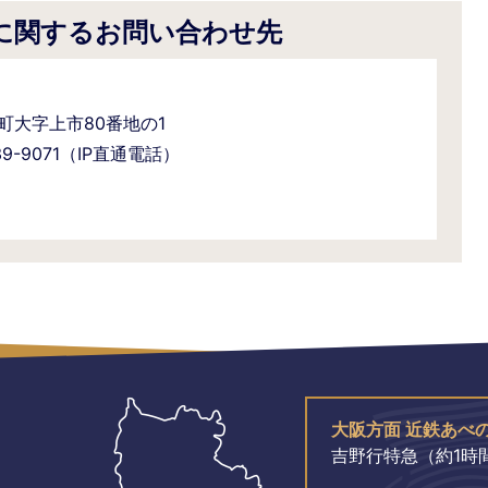
に関するお問い合わせ先
野町大字上市80番地の1
-39-9071（IP直通電話）
大阪方面 近鉄あべ
吉野行特急（約1時間