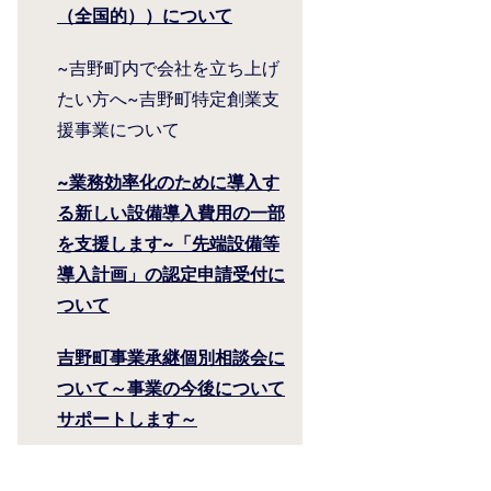
（全国的））について
~吉野町内で会社を立ち上げ
たい方へ~吉野町特定創業支
援事業について
~業務効率化のために導入す
る新しい設備導入費用の一部
を支援します~「先端設備等
導入計画」の認定申請受付に
ついて
吉野町事業承継個別相談会に
ついて～事業の今後について
サポートします～