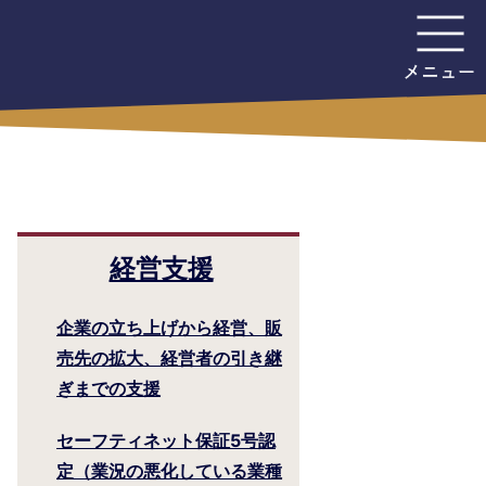
経営支援
企業の立ち上げから経営、販
売先の拡大、経営者の引き継
ぎまでの支援
セーフティネット保証5号認
定（業況の悪化している業種