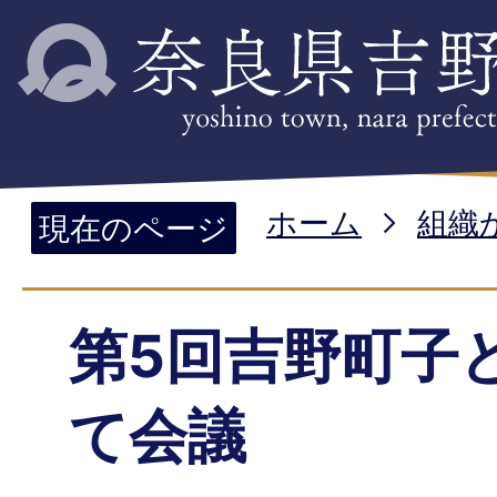
ホーム
組織
現在のページ
第5回吉野町子
て会議