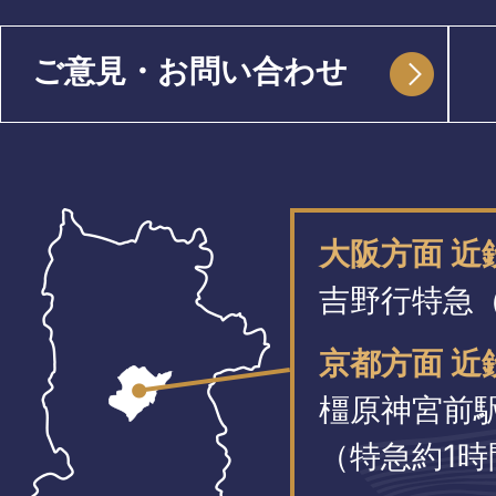
ご意見・お問い合わせ
大阪方面 
吉野行特急（
京都方面 近
橿原神宮前
（特急約1時