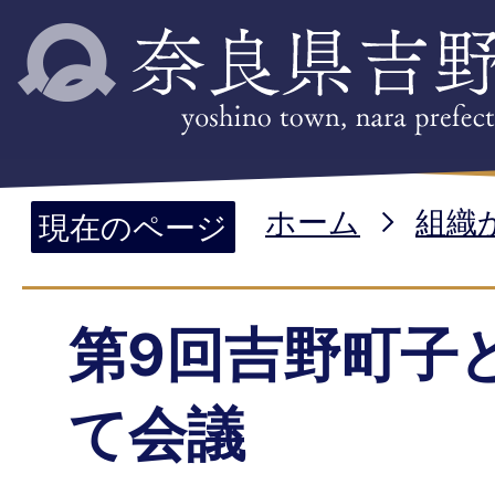
ホーム
組織
現在のページ
第9回吉野町子
て会議