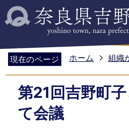
ホーム
組織
現在のページ
第21回吉野町
て会議