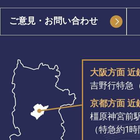
ご意見・お問い合わせ
大阪方面 
吉野行特急（
京都方面 近
橿原神宮前
（特急約1時