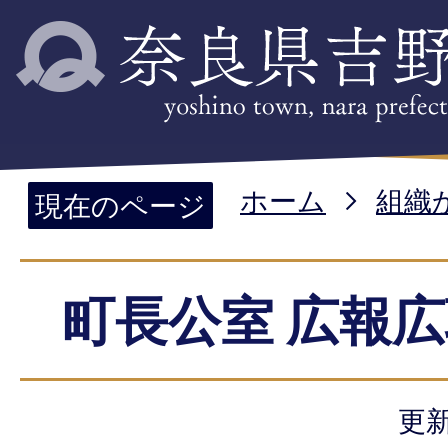
ホーム
組織
現在のページ
町長公室 広報
更新