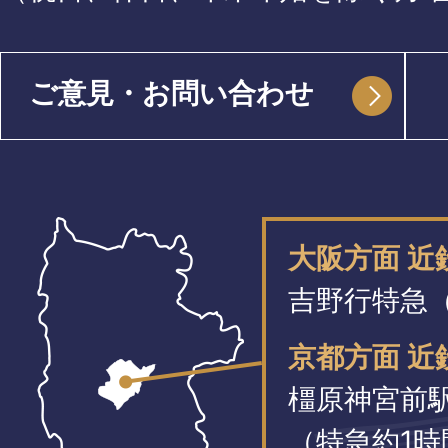
ご意見・お問い合わせ
大阪方面 
吉野行特急（
京都方面 近
橿原神宮前
（特急約1時