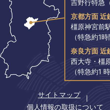
吉野行特急（
京都方面 近
橿原神宮前
（特急約1時
奈良方面 近
西大寺・橿
（特急約1 時
サイトマップ
個人情報の取扱について