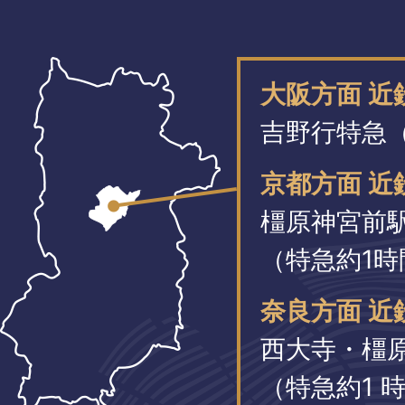
大阪方面 
吉野行特急（
京都方面 近
橿原神宮前
（特急約1時
奈良方面 近
西大寺・橿
（特急約1 時