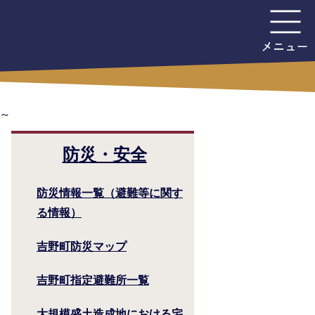
～
防災・安全
防災情報一覧（避難等に関す
る情報）
吉野町防災マップ
吉野町指定避難所一覧
大規模盛土造成地における宅