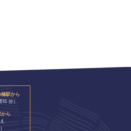
の橋駅から
15 分）
駅から
え
分）