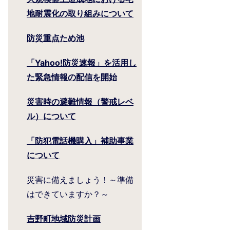
地耐震化の取り組みについて
防災重点ため池
「Yahoo!防災速報」を活用し
た緊急情報の配信を開始
災害時の避難情報（警戒レベ
ル）について
「防犯電話機購入」補助事業
について
災害に備えましょう！～準備
はできていますか？～
吉野町地域防災計画