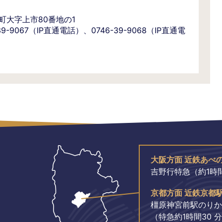
野町大字上市80番地の1
-39-9067（IP直通電話）、0746-39-9068（IP直通電
大阪方面 近鉄あべ
吉野行特急（約1時間
京都方面 近鉄京都
橿原神宮前駅のりか
（特急約1時間30 