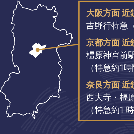
大阪方面 
吉野行特急（
京都方面 近
橿原神宮前
（特急約1時
奈良方面 近
西大寺・橿
（特急約1 時