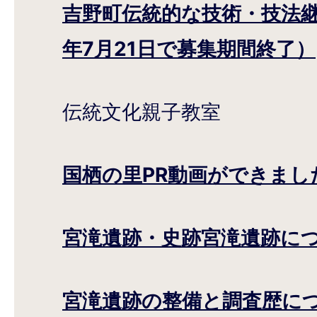
吉野町伝統的な技術・技法継
年7月21日で募集期間終了）
伝統文化親子教室
国栖の里PR動画ができまし
宮滝遺跡・史跡宮滝遺跡に
宮滝遺跡の整備と調査歴に