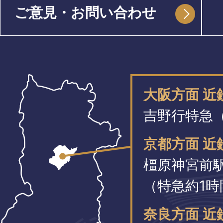
ご意見・お問い合わせ
大阪方面 
吉野行特急（
京都方面 近
橿原神宮前
（特急約1時
奈良方面 近