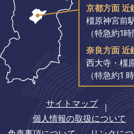
京都方面 近
橿原神宮前
（特急約1時
奈良方面 近
西大寺・橿
（特急約1 時
サイトマップ
個人情報の取扱について
免責事項について
リンクにつ