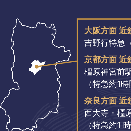
大阪方面 
吉野行特急（
京都方面 近
橿原神宮前
（特急約1時
奈良方面 近
西大寺・橿
（特急約1 時