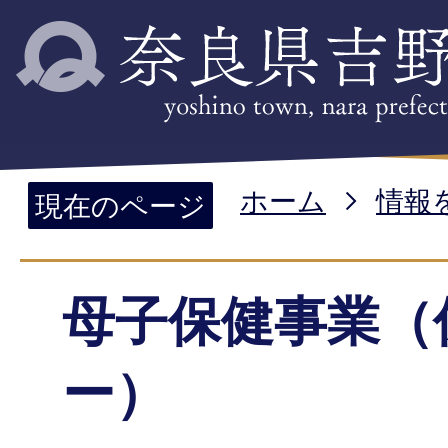
ホーム
情報
現在のページ
母子保健事業（
ー）