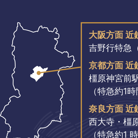
大阪方面 
吉野行特急（
京都方面 近
橿原神宮前
（特急約1時
奈良方面 近
西大寺・橿
（特急約1 時