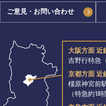
ご意見・お問い合わせ
大阪方面 
吉野行特急（
京都方面 近
橿原神宮前
（特急約1時