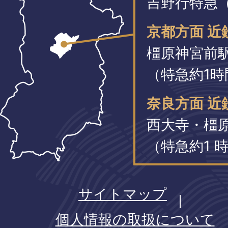
吉野行特急（
京都方面 近
橿原神宮前
（特急約1時
奈良方面 近
西大寺・橿
（特急約1 時
サイトマップ
個人情報の取扱について