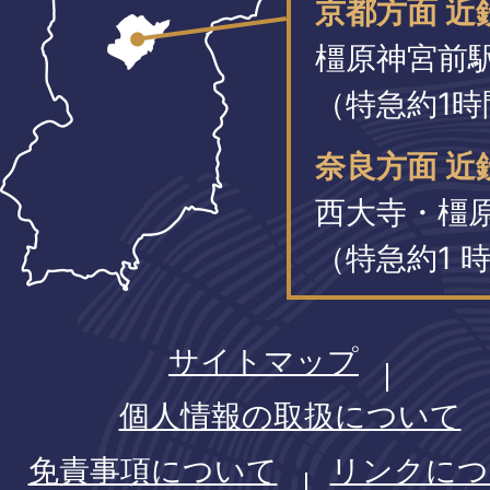
京都方面 近
橿原神宮前
（特急約1時
奈良方面 近
西大寺・橿
（特急約1 時
サイトマップ
個人情報の取扱について
免責事項について
リンクにつ