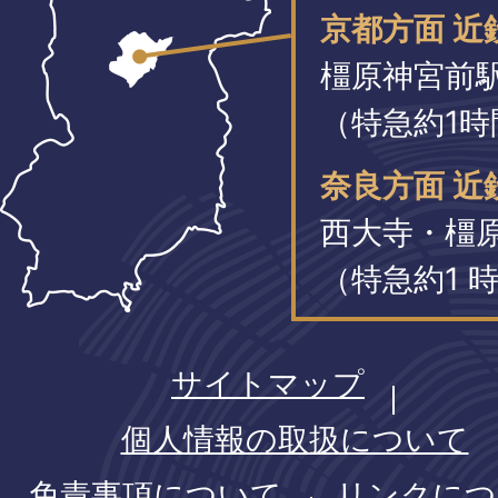
京都方面 近
橿原神宮前
（特急約1時
奈良方面 近
西大寺・橿
（特急約1 時
サイトマップ
個人情報の取扱について
免責事項について
リンクにつ