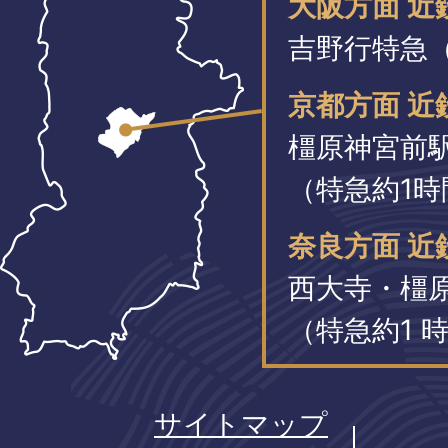
大阪方面 
吉野行特急（
京都方面 近
橿原神宮前
（特急約1時
奈良方面 近
西大寺・橿
（特急約1 時
サイトマップ