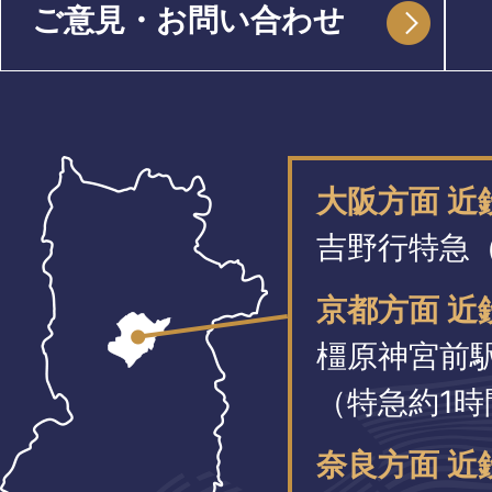
ご意見・お問い合わせ
大阪方面 
吉野行特急（
京都方面 近
橿原神宮前
（特急約1時
奈良方面 近