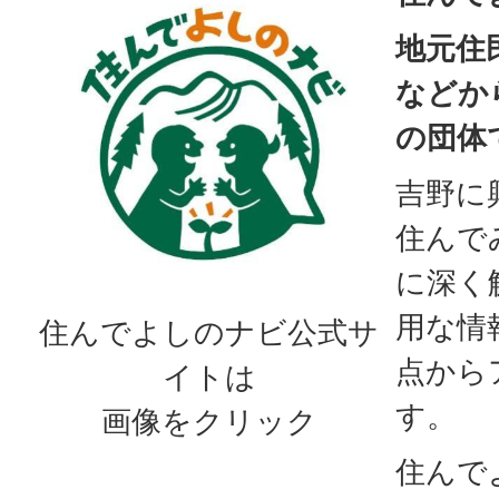
地元住
などか
の団体
吉野に
住んで
に深く
用な情
住んでよしのナビ公式サ
点から
イトは
す。
画像をクリック
住んで